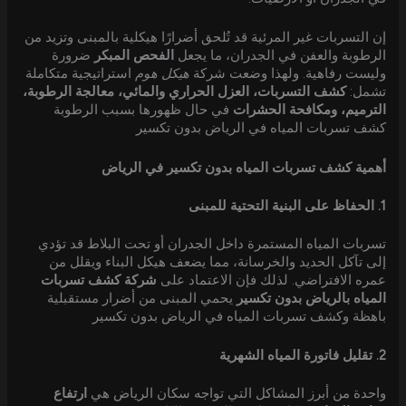
إن التسربات غير المرئية قد تُلحق أضرارًا هيكلية بالمبنى وتزيد من
الرطوبة والعفن في الجدران، ما يجعل
الفحص المبكر
ضرورة
وليست رفاهية. ولهذا وضعت شركة
هيكل هوم
استراتيجية متكاملة
تشمل:
كشف التسربات، العزل الحراري والمائي، معالجة الرطوبة،
الترميم، ومكافحة الحشرات
في حال ظهورها بسبب الرطوبة
كشف تسربات المياه في الرياض بدون تكسير
أهمية كشف تسربات المياه بدون تكسير في الرياض
1. الحفاظ على البنية التحتية للمبنى
تسربات المياه المستمرة داخل الجدران أو تحت البلاط قد تؤدي
إلى تآكل الحديد والخرسانة، مما يضعف هيكل البناء ويقلل من
عمره الافتراضي. لذلك فإن الاعتماد على
شركة كشف تسربات
المياه بالرياض بدون تكسير
يحمي المبنى من أضرار مستقبلية
باهظة وكشف تسربات المياه في الرياض بدون تكسير
2. تقليل فاتورة المياه الشهرية
واحدة من أبرز المشاكل التي تواجه سكان الرياض هي
ارتفاع