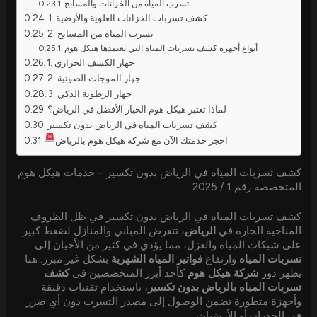
تسرب المياه من الخزانات والمسابح
1. كشف تسربات الخزانات العلوية والأرضية
2. تسرب المياه من المسابح
أنواع أجهزة كشف تسربات المياه التي تعتمدها هيكل هوم
1. جهاز الكشف الحراري
2. جهاز الموجات الصوتية
3. جهاز الرطوبة الذكي
لماذا تعتبر هيكل هوم الخيار الأفضل في الرياض؟
كشف تسربات المياه في الرياض بدون تكسير
احجز خدمتك الآن مع شركة هيكل هوم بالرياض
كشف تسربات المياه في الرياض بدون تكسير – خدمات هيكل هوم
المتخصصة رقم 1 / 2025
كشف تسربات المياه في الرياض بدون تكسير في ظل الظروف
المناخية الحارة في
الرياض
، تتعرض المباني والمنازل لضغط كبير
على شبكات المياه والعزل، مما يؤدي في كثير من الأحيان إلى
تسربات المياه
وارتفاع
فواتير المياه الشهرية
بشكل غير مبرر. هنا
يظهر دور
شركة هيكل هوم
كأحد أبرز المتخصصين في
كشف
تسربات المياه بالرياض بدون تكسير
، باستخدام تقنيات دقيقة
وأجهزة متطورة تضمن الوصول إلى مصدر التسرب دون أي ضرر
في الجدران أو الأرضيات.