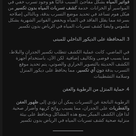
فواتير المياه
بشكل مفاجئ. السبب غالبًا هو وجود تسرب خفي في
المواسير أو الخزانات. خدمة
كشف تسربات المياه بدون تكسير
من
هيكل هوم
تساعد في تحديد موضع التسرب بدقة، وبالتالي إصلاحه
بسرعة مما يقلل الفاقد في المياه ويخفض الفواتير الشهرية بشكل
ملموس وايضا كشف تسربات المياه في الرياض بدون تكسير
3. المحافظة على الديكور الداخلي للمبنى
في الماضي، كانت عملية الكشف تتطلب تكسير الجدران والبلاط،
مما يسبب فوضى وتكاليف إضافية. لكن الآن، باستخدام أجهزة
الكشف الحديثة بالتصوير الحراري والصوتي، يتم تحديد موقع
التسرب بدقة
دون أي تكسير
، مما يحافظ على ديكور المنزل
وسلامة التشطيبات.
4. حماية المنزل من الرطوبة والعفن
الرطوبة الناتجة عن التسربات يمكن أن تؤدي إلى
ظهور العفن
والفطريات
على الجدران، مما يسبب روائح كريهة وأضرار صحية.
لذا فإن الكشف المبكر يمنع هذه المشاكل ويحافظ على بيئة
منزلية صحية كشف تسربات المياه في الرياض بدون تكسير