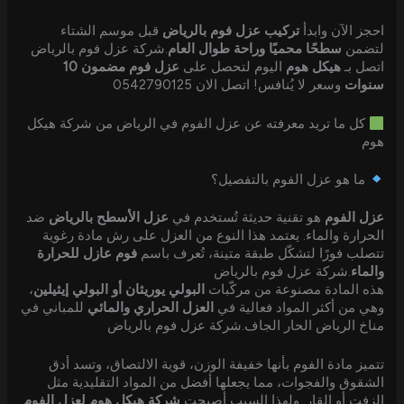
احجز الآن وابدأ
تركيب عزل فوم بالرياض
قبل موسم الشتاء
لتضمن
سطحًا محميًا وراحة طوال العام
.شركة عزل فوم بالرياض
اتصل بـ
هيكل هوم
اليوم لتحصل على
عزل فوم مضمون 10
سنوات
وسعر لا يُنافس! اتصل الان 0542790125
كل ما تريد معرفته عن عزل الفوم في الرياض من شركة هيكل
هوم
ما هو عزل الفوم بالتفصيل؟
عزل الفوم
هو تقنية حديثة تُستخدم في
عزل الأسطح بالرياض
ضد
الحرارة والماء. يعتمد هذا النوع من العزل على رش مادة رغوية
تتصلب فورًا لتشكّل طبقة متينة، تُعرف باسم
فوم عازل للحرارة
والماء
.شركة عزل فوم بالرياض
هذه المادة مصنوعة من مركّبات
البولي يوريثان أو البولي إيثيلين
،
وهي من أكثر المواد فعالية في
العزل الحراري والمائي
للمباني في
مناخ الرياض الحار الجاف.شركة عزل فوم بالرياض
تتميز مادة الفوم بأنها خفيفة الوزن، قوية الالتصاق، وتسد أدق
الشقوق والفجوات، مما يجعلها أفضل من المواد التقليدية مثل
الزفت أو القار. ولهذا السبب أصبحت
شركة هيكل هوم لعزل الفوم