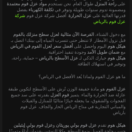
على
راحة المنزل
طوال العام. نحن نستخدم
مواد عزل فوم معتمدة
ومضمونة تدوم سنوات طويلة وتوفر في
تكلفة الكهرباء
بفضل
قدرتها العالية على
عزل الحرارة
. أفضل شركة عزل فوم
شركة
عزل فوم بالرياض
مع دخول الشتاء،
الفرصة الآن مثالية لعزل سطح منزلك بالفوم
قبل نزول الأمطار. لا تنتظر حتى تتسرب المياه إلى بيتك! اتصل بـ
هيكل هوم
اليوم واحصل على
أفضل سعر لعزل الفوم في الرياض
مع
ضمان طويل الأمد
وجودة تنفيذ احترافية.
هيكل هوم
خيارك الذكي لـ
عزل الأسطح بالرياض
– حماية، راحة،
وتوفير في استهلاك الطاقة.
ما هو عزل الفوم ولماذا يُعد الأفضل في الرياض؟
عزل الفوم
هو مادة خفيفة الوزن تُرش على الأسطح لتكوين طبقة
عازلة ضد الحرارة والماء. يتميز
فوم العزل
بقدرته على سد جميع
الفجوات والشقوق، ما يجعله خيارًا مثاليًا للمنازل والفيلات
والمباني التجارية في مناخ الرياض الحار والجاف. عزل فوم
بارياض
هيكل هوم
تقدم
عزل فوم بولي يوريثان
و
عزل فوم بولي إيثيلين
حسب حاجة العميل ونوع السطح. وكلا النوعين يقدمان أداءً متميزًا