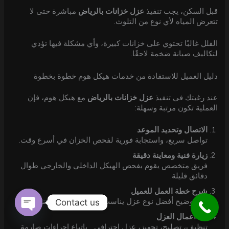
قبل السكن، يجب تنفيذ
عزل خزانات بالرياض
مباشرة حتى لا
تتعرض المياه لأي نوع من التلوث.
الفلل غالبًا تحتوي على خزانات كبيرة، وأي مشكلة فيها تؤدي
لتكاليف صيانة ضخمة لاحقًا.
دليل العميل للاستفادة من خدمات هيكل هوم خطوة بخطوة
عند رغبتك في تنفيذ
عزل خزانات بالرياض
مع هيكل هوم، فإن
العملية تكون مرتبة وسهلة:
الاتصال وتحديد الموعد
تواصل سريع، واستجابة فورية لفحص الخزان في أسرع وقت.
زيارة فنية ومعاينة دقيقة
فريق متخصص يقوم بفحص الهيكل الداخلي والخارجي طوال
دقائق قليلة.
شرح خطة العمل للعميل
يتم توضيح أفضل نوع عزل يناسب الخزان مع مدة التنفيذ.
Contact us
بدء أعمال العزل
Open
تنظيف، تصليح، تجهيز، عزل احترافي… باتباع إجراءات صارمة
chaty