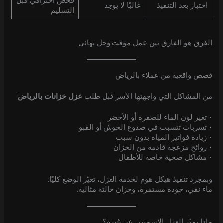
فحص احترافي قبل
اختبار بعد التنفيذ
غالبًا لا يوجد
التسليم
الفرق هو الفارق بين عمل مؤقت وحل نهائي.
قصص واقعية من عملاء بالرياض
من المشاكل التي واجهتها الأسر قبل طلب
عزل خزانات بالرياض
:
• تغير لون الماء للصفرة أو الأخضر
• تسربات تتسبب في صدوع الحوش أو القبو
• زيادة فواتير المياه بدون سبب
• روائح مزعجة قادمة من الخزان
• مشاكل صحية خاصة للأطفال
وبمجرد تنفيذ هيكل هوم لخدمة العزل، تغيّر الوضع كليًا:
ماء نقي، جودة مستمرة، وخزان حالته مثالية.
ماذا يميّز العزل الاسمنتي عن غيره؟