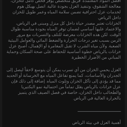
أفضل المواد المعتمدة. فريق متخصص يوفر فحص كامل للخزان،
معالجة الشقوق، وتنفيذ العزل بجودة عالية. اتصل بهيكل هوم
لخدمات عزل احترافية تضمن سلامة المياه وعمر طويل للخزان
داخل الرياض.
الخزانات تعتبر مصدر حياة داخل كل منزل ومبنى في الرياض،
والاعتماد عليها أساسي لضمان توفر المياه بجودة مناسبة طوال
الوقت. لكن هذه الخزانات معرضة للتلف والتسربات مع مرور
الزمن بسبب تغير درجات الحرارة والضغط المائي والعوامل البيئية
الصعبة. ولأن مياه الشرب لا تقبل المغامرة أو الإهمال، أصبح عزل
خزانات بالرياض خطوة أساسية للحفاظ على صحة السكان وحماية
المباني من الأضرار الخطيرة.
العزل يحمي الخزان من أي تسرب يمكن أن يتوسع لاحقاً ليصل إلى
الجدران والأساسات، كما يمنع تفاعل المياه مع الخرسانة أو الحديد
مما قد يؤدي إلى تآكل الخزان وتلوث المياه. إضافة إلى ذلك فإن
عزل خزانات بالرياض يقلل تماماً من احتمالية نمو البكتيريا
والطحالب داخل الخزان، خاصة في فصل الصيف الذي يتميز
بالحرارة العالية في الرياض.
ــــــــــــــــــــــــــــــــــــــ
أهمية العزل في بيئة الرياض