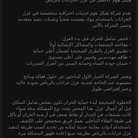
تقدم شركة هيكل هوم خدمات احترافية متخصصة في عزل
الخزانات باستخدام مواد معتمدة صحياً وتقنيات تنفيذ متقدمة.
وتتميز الشركة بالآتي:
• فحص شامل للخزان قبل بدء العزل
• معالجة التشققات والمشاكل الإنشائية أولاً
• تطبيق العزل بالطرق الصحيحة لضمان أعلى حماية
• طاقم مهندسـين وفنيين على أعلى مستوى
• ضمان جودة المياه وحماية المبنى من أضرار التسربات
وتعتبر الشركة الخيار الأول للباحثين عن حلول فعالة ونتائج
مضمونة عند الحاجة لخدمة عزل خزانات بالرياض بجودة عالية
وعمر افتراضي طويل.
الخطوة الصحيحة لبدء حماية الخزان تكون بفحص شامل للمكان
قبل أي أعمال عزل. هذا الفحص يحدد نوع المشكلة بدقة سواء
كانت تشققات في الجدار أو نقاط ضعف في أرضية الخزان أو تآكل
في طبقة الطلاء الداخلي. يعمل فريق متخصص على الكشف
باستخدام أدوات معاينة حديثة تُمكنه من تحديد أنسب طريقة لتنفيذ
عزل خزانات بالرياض بطريقة تمنع إعادة ظهور المشكلة مرة