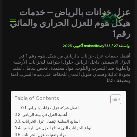
خطي
لى
عزل خزانات بالرياض – خدمات
لمحتوى
هيكل هوم للعزل الحراري والمائي
رقم1
بواسطة
27 أكتوبر، 2025
/
mabdelkawy733
أفضل خدمات عزل خزانات بالرياض من هيكل هوم رقم 1 في
العزل الاسمنتي داخل الرياض. حلول احترافية للخزانات الأرضية
والعلوية ضد التسرب والتلوث. مواد معتمدة، فحص شامل، تنفيذ
بجودة عالية وضمان طويل المدى للحفاظ على مياه الشرب آمنة
ونظيفة دائمًا
Table of Contents
افضل شركة عزل خزانات بالرياض
أهمية العزل في بيئة الرياض
النتائج السلبية لإهمال عزل الخزانات
أنواع الخزانات التي تحتاج للعزل في الرياض
مواد وتقنيات عزل الخزانات