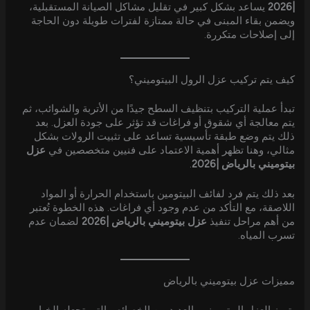
|2026
يساعد بشكل كبير في تقليل مشاكل الصيانة المستقبلية،
ويضمن بقاء المبنى في حالة ممتازة لفترات طويلة دون الحاجة
إلى إصلاحات متكررة.
كيف يتم تركيب عزل الرول البيتوميني؟
تبدأ عملية التركيب بتنظيف السطح جيدًا من الأتربة والشوائب، ثم
يتم معالجة أي شقوق أو فراغات قد تؤثر على جودة العزل. بعد
ذلك يتم وضع طبقة تأسيسية تساعد على تثبيت الرولات بشكل
مثالي، وهنا تظهر أهمية الاعتماد على فنيين متخصصين في
عزل
بيتوميني بالرياض |2026
.
بعد ذلك يتم فرد لفائف البيتومين باستخدام الحرارة أو المواد
اللاصقة، مع التأكد من عدم وجود أي فراغات. هذه الخطوة تُعتبر
من أهم مراحل تنفيذ
عزل بيتوميني بالرياض |2026
لضمان عدم
تسرب المياه.
مميزات عزل بيتوميني بالرياض
يتميز العزل البيتوميني بالعديد من الخصائص التي تجعله الخيار