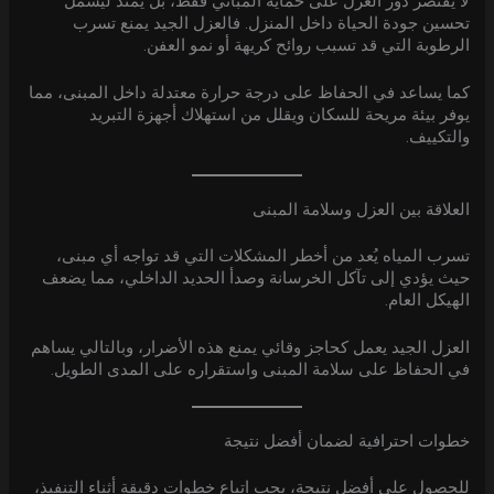
لا يقتصر دور العزل على حماية المباني فقط، بل يمتد ليشمل
تحسين جودة الحياة داخل المنزل. فالعزل الجيد يمنع تسرب
الرطوبة التي قد تسبب روائح كريهة أو نمو العفن.
كما يساعد في الحفاظ على درجة حرارة معتدلة داخل المبنى، مما
يوفر بيئة مريحة للسكان ويقلل من استهلاك أجهزة التبريد
والتكييف.
العلاقة بين العزل وسلامة المبنى
تسرب المياه يُعد من أخطر المشكلات التي قد تواجه أي مبنى،
حيث يؤدي إلى تآكل الخرسانة وصدأ الحديد الداخلي، مما يضعف
الهيكل العام.
العزل الجيد يعمل كحاجز وقائي يمنع هذه الأضرار، وبالتالي يساهم
في الحفاظ على سلامة المبنى واستقراره على المدى الطويل.
خطوات احترافية لضمان أفضل نتيجة
للحصول على أفضل نتيجة، يجب اتباع خطوات دقيقة أثناء التنفيذ،