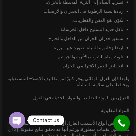
تسرب المياه إلى التربة المحيطة بالخزان.
زيادة نسبة الرطوبة في الجدران والأرضيات.
تكوّن بقع العفن والفطريات.
تآكل حديد التسليح داخل الخرسانة.
تشقق جدران الخزان من الداخل والخارج.
ارتفاع فاتورة المياه بصورة غير مبررة.
تلوث مياه الشرب بالأتربة والجراثيم.
انخفاض العمر الافتراضي للخزان.
ولهذا فإن العزل الوقائي يوفر كثيرًا من تكاليف الإصلاح المستقبلية
ويحافظ على سلامة المنشأة.
الفرق بين المواد التقليدية والمواد الحديثة في العزل
المواد التقليدية
Contact us
تشمل بعض أنواع الأسمنت العازل أو المواد التي كانت تستخدم
قديمًا دون تقنيات متطورة. ورغم أنها قد تحقق نتائج مقبولة، إلا أن
Open
chaty
عمرها الافتراضي أقل وتحتاج إلى صيانة متكررة.