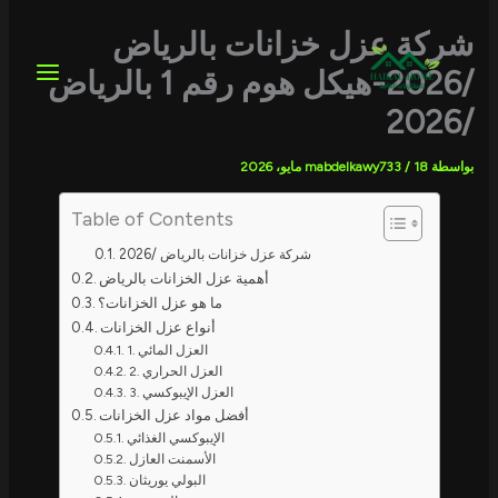
خطي
لى
شركة عزل خزانات بالرياض
لمحتوى
/2026-هيكل هوم رقم 1 بالرياض
/2026
بواسطة
18 مايو، 2026
/
mabdelkawy733
Table of Contents
شركة عزل خزانات بالرياض /2026
أهمية عزل الخزانات بالرياض
ما هو عزل الخزانات؟
أنواع عزل الخزانات
1. العزل المائي
2. العزل الحراري
3. العزل الإيبوكسي
أفضل مواد عزل الخزانات
الإيبوكسي الغذائي
الأسمنت العازل
البولي يوريثان