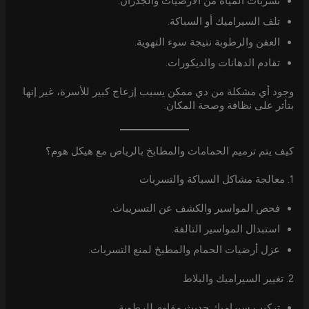
تسربات المياه من الأرضيات والجدران.
تلف السيراميك أو السباكة.
العفن والرطوبة نتيجة سوء التهوية.
تقادم الدهانات والديكورات.
وجود أي مشكلة من دي ممكن يسبب إزعاج كبير للأسرة، غير إنها
بتأثر على نظافة وصحة المكان.
كيف يتم ترميم الحمامات والمطابخ بالرياض مع هيكل هوم؟
1. معالجة مشاكل السباكة والتسربات
فحص المواسير والكشف عن التسريبات.
استبدال المواسير التالفة.
عزل أرضيات الحمام والمطبخ لمنع التسربات.
2. تغيير السيراميك والبلاط
تركيب سيراميك حديث مقاوم للرطوبة.