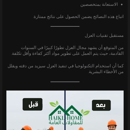
الاستعانة بمتخصصين
اتباع هذه النصائح يضمن الحصول على نتائج ممتازة.
مستقبل تقنيات العزل
من المتوقع أن يشهد مجال العزل تطورًا كبيرًا في السنوات
القادمة، حيث يتم العمل على تطوير مواد أكثر كفاءة وأقل تكلفة.
كما أن استخدام التكنولوجيا في تنفيذ العزل سيزيد من دقته ويقلل
من الأخطاء البشرية.