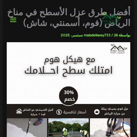
خطي
لى
أفضل طرق عزل الأسطح في مناخ
لمحتوى
الرياض (فوم، أسمنتي، شاش)
بواسطة
26 سبتمبر، 2025
/
mabdelkawy733