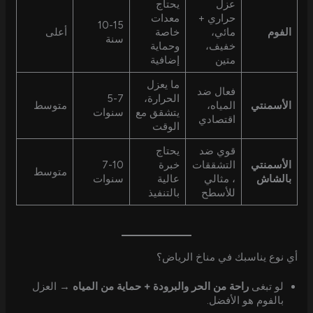
عزل
يحتاج
حراري +
معدات
10-15
الفوم
مائي،
خاصة
أعلى
سنة
خفيف،
وحماية
متين
إضافية
ما يعزل
فعال ضد
الحرارة،
5-7
الأسمنتي
المياه،
متوسط
يتشقق مع
سنوات
اقتصادي
الوقت
قوي ضد
يحتاج
الأسمنتي
التشققات
خبرة
7-10
متوسط
بالشاش
، مثالي
عالية
سنوات
للأسطح
بالتنفيذ
أي نوع يناسبك في مناخ الرياض؟
لو تبغى
راحة من الحر والبرودة + حماية من المياه
→ العزل
بالفوم هو الأفضل.