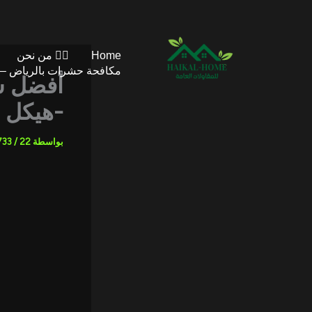
خطي
لى
لمحتوى
Home
👷‍♂️ من نحن
مكافحة حشرات بالرياض – 
-هيكل هوم رقم
بواسطة
22 ديسمبر، 2025
/
733