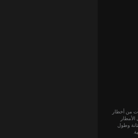
شآت من أخطار
 الأمطار
متانة وطول
ة.