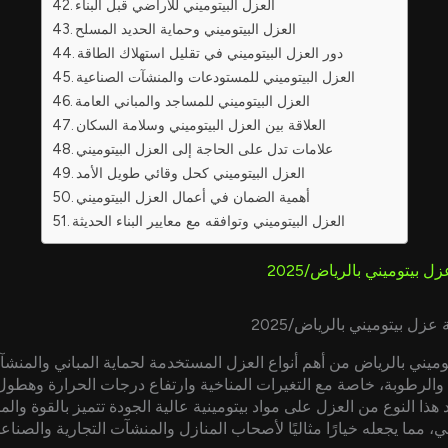
العزل البيتوميني للأراضي قبل البناء
العزل البيتوميني وحماية الحديد المسلح
دور العزل البيتوميني في تقليل استهلاك الطاقة
العزل البيتوميني للمستودعات والمنشآت الصناعية
العزل البيتوميني للمساجد والمباني العامة
العلاقة بين العزل البيتوميني وسلامة السكان
علامات تدل على الحاجة إلى العزل البيتوميني
العزل البيتوميني كحل وقائي طويل الأمد
أهمية الضمان في أعمال العزل البيتوميني
العزل البيتوميني وتوافقه مع معايير البناء الحديثة
بيتوميني بالرياض/2025
يتوميني بالرياض من أهم أنواع العزل المستخدمة لحماية المباني والمن
 والرطوبة، خاصة مع التغيرات المناخية وارتفاع درجات الحرارة وهطول
د هذا النوع من العزل على مواد بيتومينية عالية الجودة تتميز بالقوة وال
ي، مما يجعله خيارًا مثاليًا لأصحاب المنازل والمنشآت التجارية والصناعي