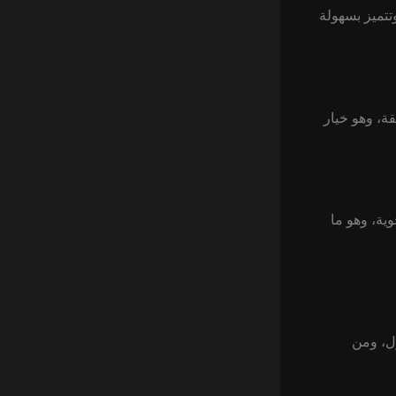
وتتميز بسهولة
قة، وهو خيار
ية، وهو ما
زل، ومن