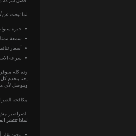
أفضل شركة مك
لما تبحث عن
أ
خبرة سنوات
سمعة ممتازة
أسعار تناف
سرعة الاستج
وده كله متوفر
إحنا بنخدم كل
وبنوصل لأي مك
مكافحة الصراص
الصراصير مش ب
لماذا تنتشر ا
وجود بقايا 