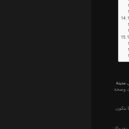
ي
مدينة
تك وصحة
 بتكون
بنقدملك: