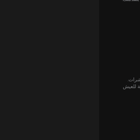
حشرات.
ة للعيش