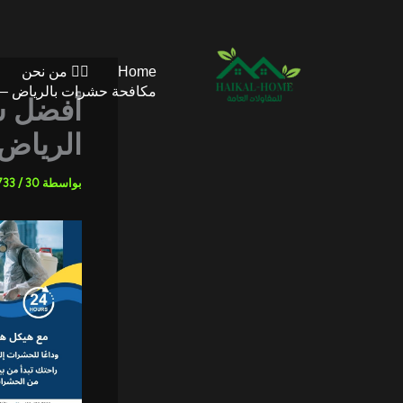
خطي
لى
لمحتوى
Home
👷‍♂️ من نحن
مكافحة حشرات بالرياض – 
أفضل ش
الرياض
بواسطة
30 أغسطس، 2025
/
733