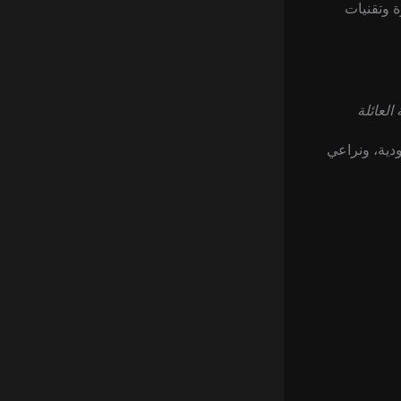
رة وتقنيات
لعائلة
دية، ونراعي