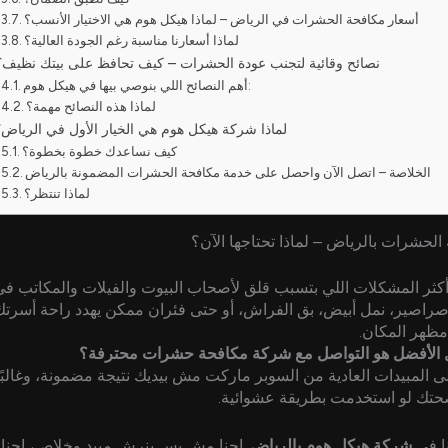
أسعار مكافحة الحشرات في الرياض – لماذا هيكل هوم هي الاختيار الأنسب؟
لماذا أسعارنا مناسبة رغم الجودة العالية؟
نصائح وقائية لتجنب عودة الحشرات – كيف تحافظ على بيتك نظيف؟
أهم النصائح اللي بنوصي بيها في هيكل هوم:
لماذا هذه النصائح مهمة؟
لماذا شركة هيكل هوم هي الخيار الأول في الرياض؟
كيف نساعدك خطوة بخطوة؟
الخلاصة – اتصل الآن واحصل على خدمة مكافحة الحشرات المضمونة بالرياض
لماذا تنتظر؟
لحشرات بالرياض – لماذا تحتاجها الآن؟
ثر المشكلات اللي بتسبب قلق لأصحاب البيوت والفيلات والمكاتب ف
صراصير، نمل أبيض، بق الفراش، أو حتى فئران ممكن يهدد راحة أسر
مظهر المكان.
ل الأفضل هو التواصل مع شركة مكافحة حشرات محترفة؟
لى المبيدات العادية من السوبر ماركت مش بيديك نتيجة مضمونة، وغالبًا
تك لو استخدمت بطريقة عشوائية.
نا في
شركة هيكل هوم بالرياض
. إحنا مش بس بنرش مبيد وخلاص، إحنا 