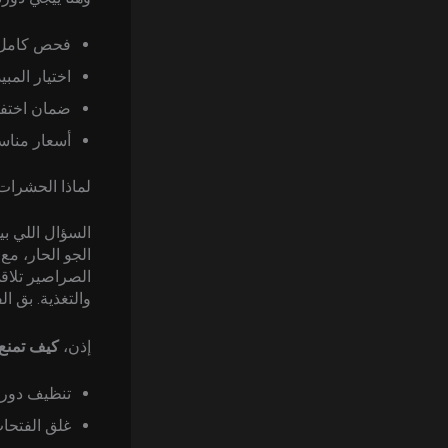
فحص كامل ل
اختيار المب
ضمان اختفا
أسعار مناس
لماذا الحشرات
السؤال اللي ب
الجو الحار، مع
الصراصير تلاق
والتغذية. بق ا
إذن،
كيف تمنع 
تنظيف دوري
غلق الفتحا