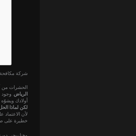
شركة مكافحة ا
الحشرات من أك
الرياض
. وجود 
أولادك ويشوّه 
لكن لماذا الح
لأن الاعتماد ع
خطيرة على صح
وهنا ييجي دور