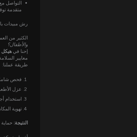
التواصل مع
متقدمة توق
رش مبيدات بال
الكثير من العم
والأطفال؟
إحنا في
هيكل 
معايير السلامة 100%
طريقة عملنا:
فحص شامل 
عزل الأطعم
استخدام أج
تهوية المكا
النتيجة:
حماية ب