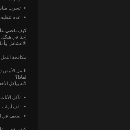
تسرب مياه أ
عدم تنظيف 
كيف نقضي علي
إحنا في
هيكل 
الأعشاش وأماك
مكافحة النمل 
النمل الأبيض (
لماذا؟
لأنه بيأكل ال
تآكل الأثاث
تلف أبواب و
ضعف في ال
كيف نقضي على