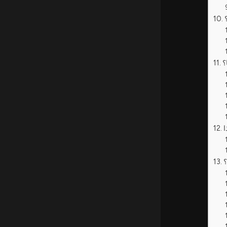
؟
ا
؟