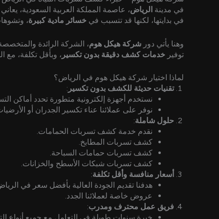
في مدينة
الرياض
، عاصمة المملكة العربية السعودية، يعان
في بدايتها، لكنها قد تتسبب في
خسائر مادية كبيرة
، وتشوهات
وهنا يأتي دور
شركة هيكل هوم
، الشركة الرائدة والمتخصص
توفير
خدمات كشف دقيقة بدون تكسير
، وبأقل تكلفة، مع ا
لماذا اختيار شركة هيكل هوم في الرياض؟
تقنيات حديثة للكشف بدون تكسير
:
نستخدم أجهزة إلكترونية متطورة تحدد أماكن التس
نوفر على عملائنا عناء تكسير الجدران أو الأرضيات
حلول شاملة
:
نقدم خدمة كشف تسربات الحمامات.
كشف تسربات المطابخ.
كشف تسربات حمامات السباحة.
كشف تسربات شبكات الأسطح والخزانات.
أسعار منافسة وأقل تكلفة
:
هدفنا تقديم الجودة العالية بأفضل سعر في الرياض
عروض خاصة لعملائنا الجدد.
فريق عمل محترف ومدرب
:
خبرة سنوات طويلة في التعامل مع جميع أنواع ال