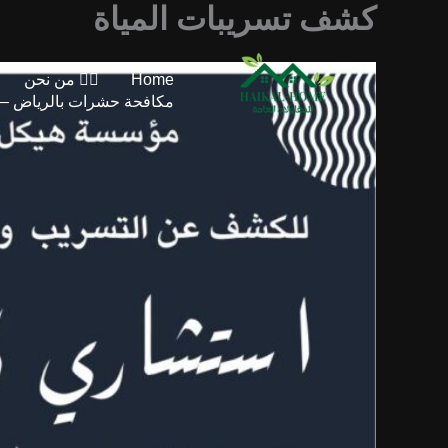
خطي
كشف تسريبات المياة
لى
لمحتوى
Home
👷‍♂️ من نحن
مكافحة حشرات بالرياض – 